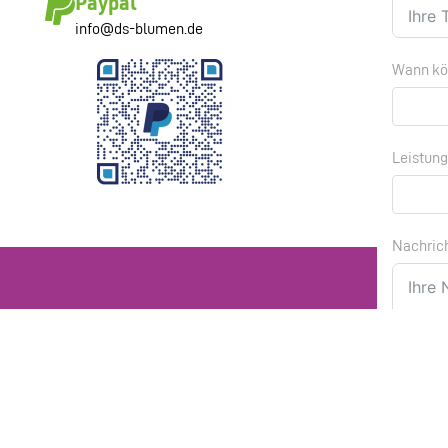
Paypal
info@ds-blumen.de
Wann kön
Leistun
Nachric
Social Media
Ich h
geno