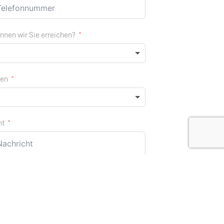
nen wir Sie erreichen?
gen
ht
abe die
Datenschutzerklärung
zur Kenntnis
mmen.