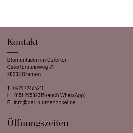
Kontakt
Blumenladen im Ostertor
Ostertorsteinweg 21
28203 Bremen
T.:
0421 79464211
H.:
0151 29502315
(auch WhatsApp)
E.:
info@der-blumenonkel.de
Öffnungszeiten